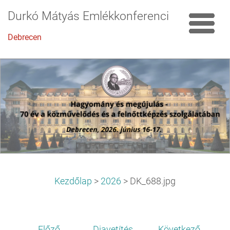
Durkó Mátyás Emlékkonferencia
Debrecen
Kezdőlap
>
2026
>
DK_688.jpg
Előző
Diavetítés
Következő