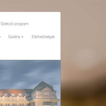
Szekció program
Galéria
Elérhetőségek