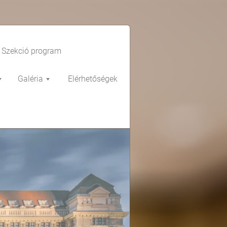
Szekció program
Galéria
Elérhetőségek