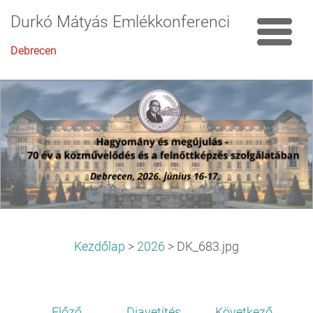
Durkó Mátyás Emlékkonferencia
Debrecen
Kezdőlap
>
2026
>
DK_683.jpg
Előző
Diavetítés
Következő