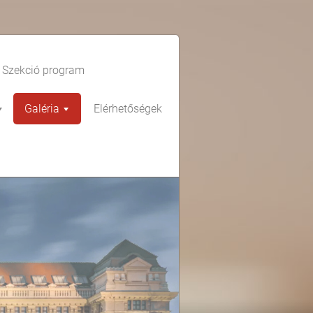
Szekció program
Galéria
Elérhetőségek