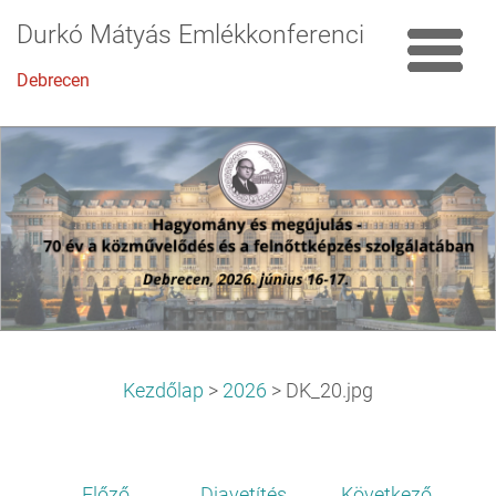
Durkó Mátyás Emlékkonferencia
Debrecen
Kezdőlap
>
2026
>
DK_20.jpg
Előző
Diavetítés
Következő