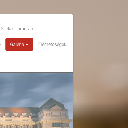
Szekció program
Galéria
Elérhetőségek