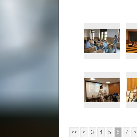
<<
<
3
4
5
6
7
>