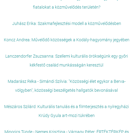
fiatalokat a közművelődés területén?
Juhász Erika: Szakmafejlesztési modell a közművelődésben
Koncz Andrea: Művelődő közösségek a Kodály-hagyomány jegyében
Lanczendorfer Zsuzsanna: Szellemi kulturális örökségünk egy győri
kékfestő család munkásságán keresztül
Madarász Réka - Simándi Szilvia: "Közösségi élet egykor a Berva-
völgyben", közösségi beszélgetés hallgatók bevonásával
Mészáros Szilárd: Kulturális tanulás és a filmterjesztés a nyíregyházi
Krúdy Gyula art-mozi tükrében
Minorics Tünde - Nemes Krisztina - Várnagy Péter: ÉRTÉKTÉRKÉP és