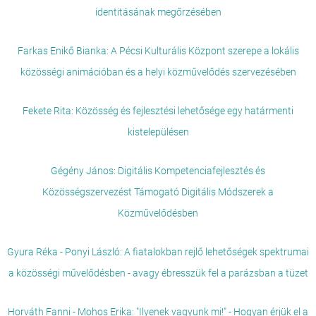
identitásának megőrzésében
Farkas Enikő Bianka: A Pécsi Kulturális Központ szerepe a lokális
közösségi animációban és a helyi közművelődés szervezésében
Fekete Rita: Közösség és fejlesztési lehetősége egy határmenti
kistelepülésen
Gégény János: Digitális Kompetenciafejlesztés és
Közösségszervezést Támogató Digitális Módszerek a
Közművelődésben
Gyura Réka - Ponyi László: A fiatalokban rejlő lehetőségek spektrumai
a közösségi művelődésben - avagy ébresszük fel a parázsban a tüzet
Horváth Fanni - Mohos Erika: "Ilyenek vagyunk mi!" - Hogyan érjük el a