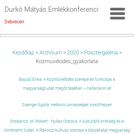
Durkó Mátyás Emlékkonferencia
Debrecen
Kezdőlap
>
Archívum
>
2020
>
Posztergaléria
>
Kozmuvelodes_gyakorlata
Bajusz Erika: A közművelődés szerepe és funkciója a
magyarságtudat megőrzésében – határokon át
Csengei Ágota: Helikoni ünnepségek Keszthelyen
Drabancz. M. Róbert - Nyilas Orsolya: A kulturális örökség és a
történelmi tudat. A Rákóczi-kultusz szerepe a kárpátaljai magyarság