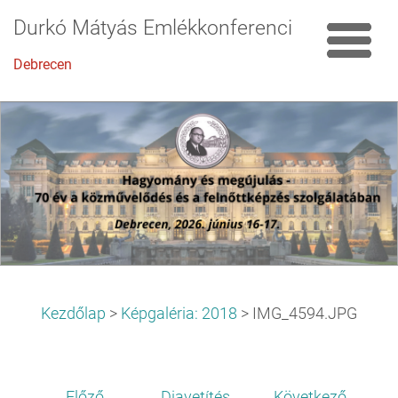
Durkó Mátyás Emlékkonferencia
Debrecen
Kezdőlap
>
Képgaléria: 2018
>
IMG_4594.JPG
Előző
Diavetítés
Következő