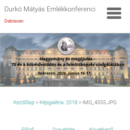
Durkó Mátyás Emlékkonferencia
Debrecen
Kezdőlap
>
Képgaléria: 2018
>
IMG_4555.JPG
Előző
Diavetítés
Következő