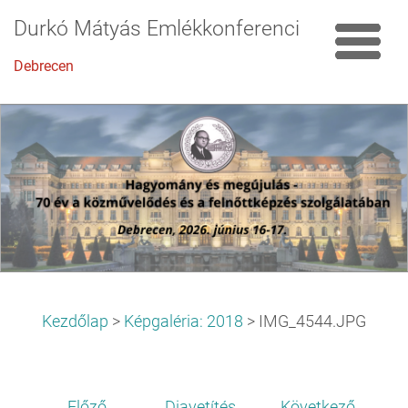
Durkó Mátyás Emlékkonferencia
Debrecen
Kezdőlap
>
Képgaléria: 2018
>
IMG_4544.JPG
Előző
Diavetítés
Következő