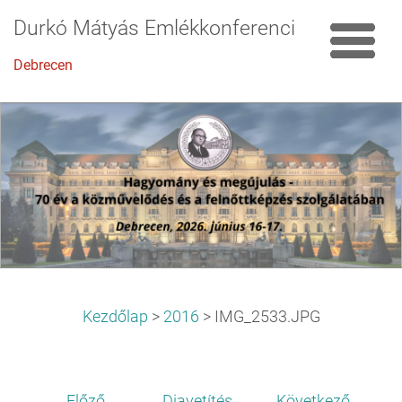
Durkó Mátyás Emlékkonferencia
Debrecen
Kezdőlap
>
2016
>
IMG_2533.JPG
Előző
Diavetítés
Következő