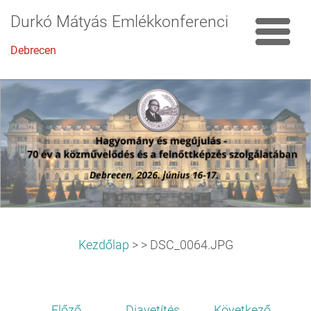
Durkó Mátyás Emlékkonferencia
Debrecen
Kezdőlap
>
>
DSC_0064.JPG
Előző
Diavetítés
Következő