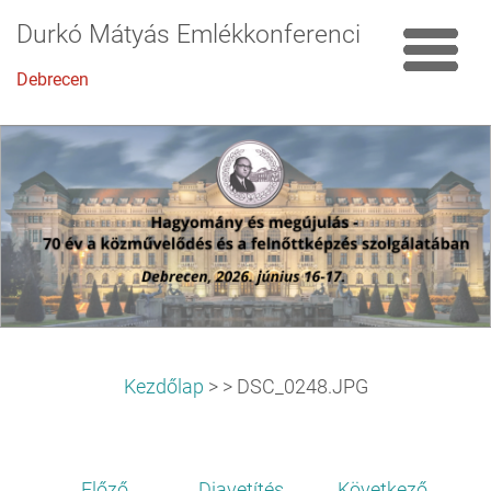
Durkó Mátyás Emlékkonferencia
Debrecen
Kezdőlap
>
>
DSC_0248.JPG
Előző
Diavetítés
Következő