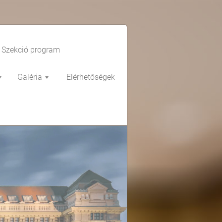
Szekció program
Galéria
Elérhetőségek