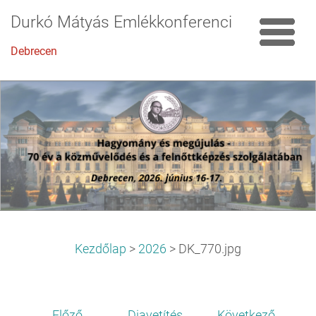
Durkó Mátyás Emlékkonferencia
Debrecen
Kezdőlap
>
2026
>
DK_770.jpg
Előző
Diavetítés
Következő