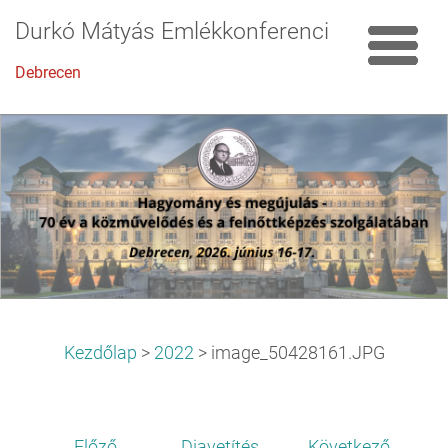
Durkó Mátyás Emlékkonferencia
Debrecen
Kezdőlap
>
2022
>
image_50428161.JPG
Előző
Diavetítés
Következő