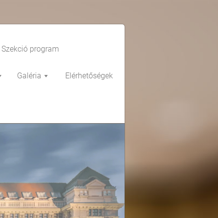
Szekció program
Galéria
Elérhetőségek