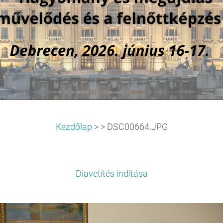
Kezdőlap
>
>
DSC00664.JPG
Diavetítés indítása