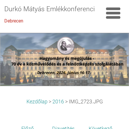
Durkó Mátyás Emlékkonferencia
Debrecen
Kezdőlap
>
2016
>
IMG_2723.JPG
Előző
Diavetítés
Következő